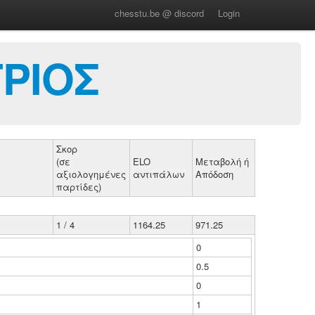
chesstu.be @ discord
Login
ΡΙΟΣ
Σκορ
(σε
ELO
Μεταβολή ή
αξιολογημένες
αντιπάλων
Απόδοση
παρτίδες)
1 / 4
1164.25
971.25
0
0.5
0
1