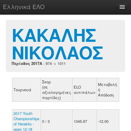
Ελληνικά ΕΛΟ
Περί
ΚΑΚΑΛΗΣ
ΝΙΚΟΛΑΟΣ
chesstu.be @ discord
Login
Περίοδος 2017A
: 974 -> 1011
Σκορ
Μεταβολή
(σε
ELO
Τουρνουά
ή
αξιολογημένες
αντιπάλων
Απόδοση
παρτίδες)
2017 Youth
Championships
0 / 3
1345.67
-12.00
of Heraklio -
open 12-18