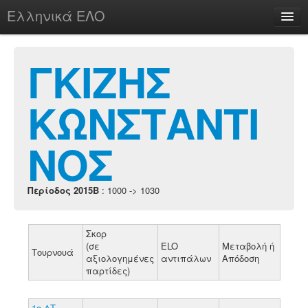
Ελληνικά ΕΛΟ
Περί
ΓΚΙΖΗΣ
ΚΩΝΣΤΑΝΤΙ
chesstu.be @ discord
Login
ΝΟΣ
Περίοδος 2015B
: 1000 -> 1030
Σκορ
(σε
ELO
Μεταβολή ή
Τουρνουά
αξιολογημένες
αντιπάλων
Απόδοση
παρτίδες)
1ο ΔΤ