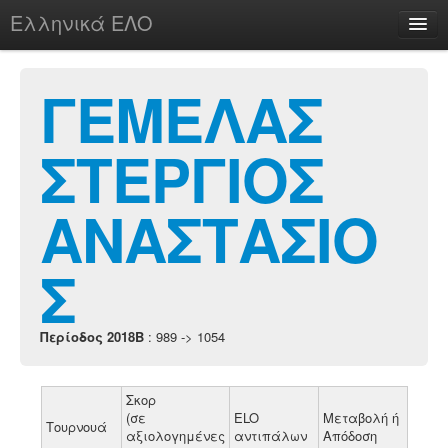
Ελληνικά ΕΛΟ
Περί
ΓΕΜΕΛΑΣ
ΣΤΕΡΓΙΟΣ
chesstu.be @ discord
Login
ΑΝΑΣΤΑΣΙΟ
Σ
Περίοδος 2018B
: 989 -> 1054
Σκορ
(σε
ELO
Μεταβολή ή
Τουρνουά
αξιολογημένες
αντιπάλων
Απόδοση