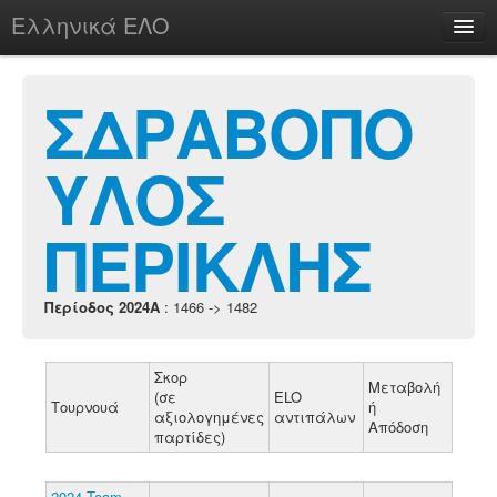
Ελληνικά ΕΛΟ
Περί
ΣΔΡΑΒΟΠΟ
ΥΛΟΣ
chesstu.be @ discord
Login
ΠΕΡΙΚΛΗΣ
Περίοδος 2024A
: 1466 -> 1482
Σκορ
Μεταβολή
(σε
ELO
Τουρνουά
ή
αξιολογημένες
αντιπάλων
Απόδοση
παρτίδες)
2024 Team