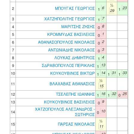
½
6
23
2
ΜΠΟΥΓΑΣ ΓΕΩΡΓΙΟΣ
1
1
29
7
3
ΧΑΤΖΗΠΟΛΙΤΗΣ ΓΕΩΡΓΙΟΣ
1
8
4
ΜΑΡΙΤΣΗΣ ΖΗΣΗΣ
0
1
5
ΚΡΟΜΜΥΔΑΣ ΒΑΣΙΛΕΙΟΣ
0
2
6
ΑΘΑΝΑΣΟΠΟΥΛΟΣ ΝΙΚΟΛΑΟΣ
0
3
7
ΑΝΤΩΝΙΑΔΗΣ ΝΙΚΟΛΑΟΣ
0
4
8
ΛΟΥΚΑΣ ΔΗΜΗΤΡΙΟΣ
1
13
9
ΣΔΡΑΒΟΠΟΥΛΟΣ ΠΕΡΙΚΛΗΣ
1
14
31
33
10
ΚΟΥΚΟΥΒΙΝΟΣ ΒΙΚΤΩΡ
1
1
1
½
11
ΒΛΑΧΑΒΑΣ ΑΘΑΝΑΣΙΟΣ
15
16
32
25
12
ΤΣΕΛΕΠΗΣ ΙΩΑΝΝΗΣ
1
1
0
9
13
ΚΟΥΚΟΥΒΙΝΟΣ ΒΑΣΙΛΕΙΟΣ
0
ΧΑΤΖΟΠΟΥΛΟΣ ΑΛΕΞΑΝΔΡΟΣ -
10
14
0
ΣΩΤΗΡΙΟΣ
½
15
ΠΑΡΣΑΣ ΝΙΚΟΛΑΟΣ
11
12