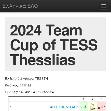
Ελληνικά ΕΛΟ
Περί
2024 Team
Cup of TESS
chesstu.be @ discord
Login
Thesslias
Ελβετικό 3 γύρων, TESSTH
Κωδικός: 141/191
Ημ/νίες: 14/04/2024 - 19/05/2024
1
2
3
½
5
21
1
ΑΓΓΕΛΗΣ ΜΙΧΑΗΛ
1
0
30