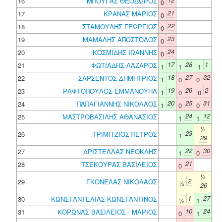
16
ΜΠΟΥΓΑΣ ΘΕΟΔΩΡΟΣ
0
21
17
ΚΡΑΝΑΣ ΜΑΡΙΟΣ
0
22
18
ΣΤΑΜΟΥΛΗΣ ΓΕΩΡΓΙΟΣ
0
23
19
ΜΑΜΑΛΗΣ ΑΠΟΣΤΟΛΟΣ
0
24
20
ΚΟΣΜΙΔΗΣ ΙΩΑΝΝΗΣ
0
17
28
1
21
ΦΩΤΙΑΔΗΣ ΛΑΖΑΡΟΣ
1
1
1
18
27
32
22
ΣΑΡΣΕΝΤΟΣ ΔΗΜΗΤΡΙΟΣ
1
0
0
19
26
2
23
ΡΑΦΤΟΠΟΥΛΟΣ ΕΜΜΑΝΟΥΗΛ
1
0
0
20
25
31
24
ΠΑΠΑΓΙΑΝΝΗΣ ΝΙΚΟΛΑΟΣ
1
0
0
24
12
25
ΜΑΣΤΡΟΒΑΣΙΛΗΣ ΑΘΑΝΑΣΙΟΣ
1
1
½
23
26
ΤΡΙΜΙΤΖΙΟΣ ΠΕΤΡΟΣ
1
29
22
30
27
ΔΡΙΣΤΕΛΛΑΣ ΝΕΟΚΛΗΣ
1
0
21
28
ΤΣΕΚΟΥΡΑΣ ΒΑΣΙΛΕΙΟΣ
0
½
2
29
ΓΚΟΝΕΛΑΣ ΝΙΚΟΛΑΟΣ
½
26
1
27
30
ΚΩΝΣΤΑΝΤΕΛΙΑΣ ΚΩΝΣΤΑΝΤΙΝΟΣ
½
1
10
24
31
ΚΟΡΩΝΑΣ ΒΑΣΙΛΕΙΟΣ - ΜΑΡΙΟΣ
0
1