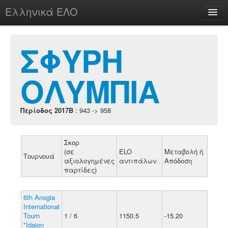
Ελληνικά ΕΛΟ
Περί
ΣΦΥΡΗ
ΟΛΥΜΠΙΑ
chesstu.be @ discord
Login
Περίοδος 2017B
: 943 -> 958
Σκορ
(σε
ELO
Μεταβολή ή
Τουρνουά
αξιολογημένες
αντιπάλων
Απόδοση
παρτίδες)
6th Anogia
International
Tourn
1 / 6
1150.5
-15.20
"Idaion