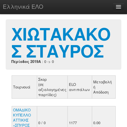
Ελληνικά ΕΛΟ
Περί
ΧΙΩΤΑΚΑΚΟ
Σ ΣΤΑΥΡΟΣ
chesstu.be @ discord
Login
Περίοδος 2019A
: 0 -> 0
Σκορ
Μεταβολή
(σε
ELO
Τουρνουά
ή
αξιολογημένες
αντιπάλων
Απόδοση
παρτίδες)
ΟΜΑΔΙΚΟ
ΚΥΠΕΛΛΟ
ΑΤΤΙΚΗΣ
0 / 0
1177
0.00
«ΣΠΥΡΟΣ