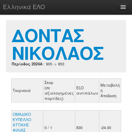
Ελληνικά ΕΛΟ
Περί
ΔΟΝΤΑΣ
ΝΙΚΟΛΑΟΣ
chesstu.be @ discord
Login
Περίοδος 2024A
: 905 -> 853
Σκορ
Μεταβολή
(σε
ELO
Τουρνουά
ή
αξιολογημένες
αντιπάλων
Απόδοση
παρτίδες)
ΟΜΑΔΙΚΟ
ΚΥΠΕΛΛΟ
ΑΤΤΙΚΗΣ
0 / 1
830
-24.00
ΦΙΛΙΑΣ