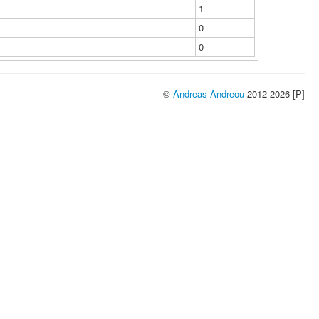
1
0
0
©
Andreas Andreou
2012-2026 [P]