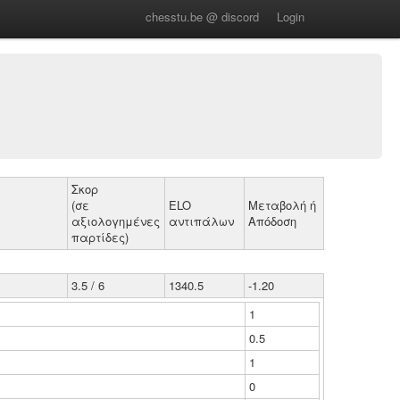
chesstu.be @ discord
Login
Σκορ
(σε
ELO
Μεταβολή ή
αξιολογημένες
αντιπάλων
Απόδοση
παρτίδες)
3.5 / 6
1340.5
-1.20
1
0.5
1
0