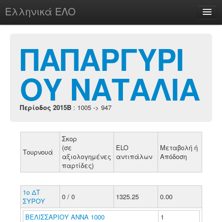
Ελληνικά ΕΛΟ
Περί
ΠΑΠΑΡΓΥΡΙ
ΟΥ ΝΑΤΑΛΙΑ
chesstu.be @ discord
Login
Περίοδος 2015B
: 1005 -> 947
Σκορ
(σε
ELO
Μεταβολή ή
Τουρνουά
αξιολογημένες
αντιπάλων
Απόδοση
παρτίδες)
1ο ΔΤ
0 / 0
1325.25
0.00
ΣΥΡΟΥ
ΒΕΛΙΣΣΑΡΙΟΥ ΑΝΝΑ 1000
1