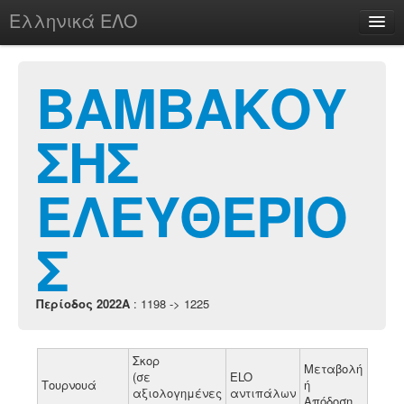
Ελληνικά ΕΛΟ
Περί
ΒΑΜΒΑΚΟΥ
ΣΗΣ
chesstu.be @ discord
Login
ΕΛΕΥΘΕΡΙΟ
Σ
Περίοδος 2022A
: 1198 -> 1225
Σκορ
Μεταβολή
(σε
ELO
Τουρνουά
ή
αξιολογημένες
αντιπάλων
Απόδοση