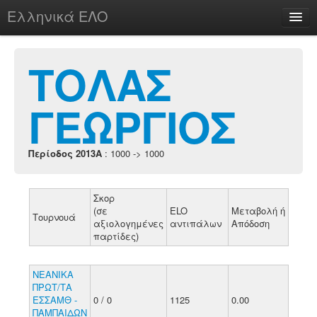
Ελληνικά ΕΛΟ
Περί
ΤΟΛΑΣ
ΓΕΩΡΓΙΟΣ
chesstu.be @ discord
Login
Περίοδος 2013A
: 1000 -> 1000
Σκορ
(σε
ELO
Μεταβολή ή
Τουρνουά
αξιολογημένες
αντιπάλων
Απόδοση
παρτίδες)
ΝΕΑΝΙΚΑ
ΠΡΩΤ/ΤΑ
ΕΣΣΑΜΘ -
0 / 0
1125
0.00
ΠΑΜΠΑΙΔΩΝ