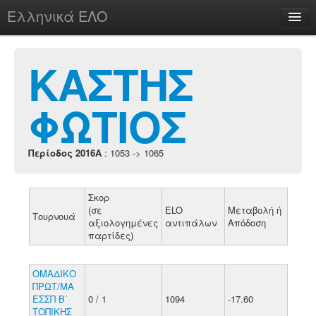
Ελληνικά ΕΛΟ
Περί
ΚΑΣΤΗΣ
ΦΩΤΙΟΣ
chesstu.be @ discord
Login
Περίοδος 2016A
: 1053 -> 1065
Σκορ
(σε
ELO
Μεταβολή ή
Τουρνουά
αξιολογημένες
αντιπάλων
Απόδοση
παρτίδες)
ΟΜΑΔΙΚΟ
ΠΡΩΤ/ΜΑ
ΕΣΣΠ Β΄
0 / 1
1094
-17.60
ΤΟΠΙΚΗΣ