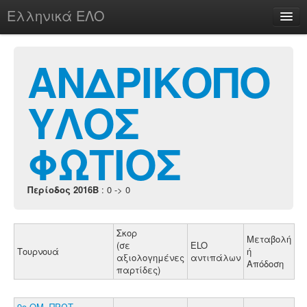
Ελληνικά ΕΛΟ
Περί
ΑΝΔΡΙΚΟΠΟ
ΥΛΟΣ
chesstu.be @ discord
Login
ΦΩΤΙΟΣ
Περίοδος 2016B
: 0 -> 0
Σκορ
Μεταβολή
(σε
ELO
Τουρνουά
ή
αξιολογημένες
αντιπάλων
Απόδοση
παρτίδες)
9ο ΟΜ. ΠΡΩΤ.