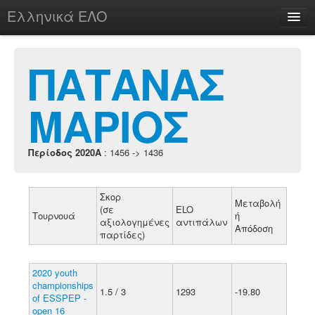
Ελληνικά ΕΛΟ
Περί
ΠΑΤΑΝΑΣ
ΜΑΡΙΟΣ
chesstu.be @ discord
Login
Περίοδος 2020A
: 1456 -> 1436
Σκορ
Μεταβολή
(σε
ELO
Τουρνουά
ή
αξιολογημένες
αντιπάλων
Απόδοση
παρτίδες)
2020 youth
championships
1.5 / 3
1293
-19.80
of ESSPEP -
open 16