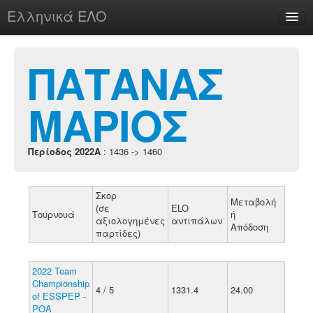
Ελληνικά ΕΛΟ
Περί
ΠΑΤΑΝΑΣ
ΜΑΡΙΟΣ
chesstu.be @ discord
Login
Περίοδος 2022A
: 1436 -> 1460
Σκορ
Μεταβολή
(σε
ELO
Τουρνουά
ή
αξιολογημένες
αντιπάλων
Απόδοση
παρτίδες)
2022 Team
Championship
4 / 5
1331.4
24.00
of ESSPEP -
POA