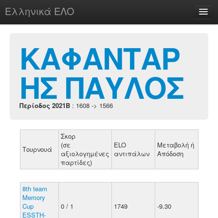
Ελληνικά ΕΛΟ
Περί
ΚΑΦΑΝΤΑΡ
ΗΣ ΠΑΥΛΟΣ
chesstu.be @ discord
Login
Περίοδος 2021B
: 1608 -> 1566
Σκορ
(σε
ELO
Μεταβολή ή
Τουρνουά
αξιολογημένες
αντιπάλων
Απόδοση
παρτίδες)
8th team
Memory
Cup
0 / 1
1749
-9.30
ESSTH-