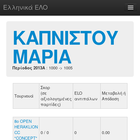
Ελληνικά ΕΛΟ
Περί
ΚΑΠΝΙΣΤΟΥ
ΜΑΡΙΑ
chesstu.be @ discord
Login
Περίοδος 2013A
: 1000 -> 1005
Σκορ
(σε
ELO
Μεταβολή ή
Τουρνουά
αξιολογημένες
αντιπάλων
Απόδοση
παρτίδες)
8o OPEN
HERAKLION
CC
0 / 0
0
0.00
"CONCEPT"