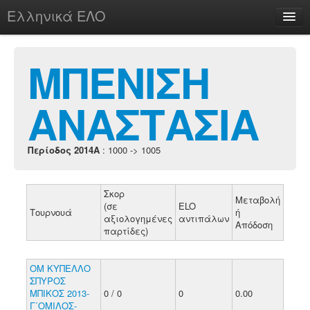
Ελληνικά ΕΛΟ
Περί
ΜΠΕΝΙΣΗ
ΑΝΑΣΤΑΣΙΑ
chesstu.be @ discord
Login
Περίοδος 2014A
: 1000 -> 1005
Σκορ
Μεταβολή
(σε
ELO
Τουρνουά
ή
αξιολογημένες
αντιπάλων
Απόδοση
παρτίδες)
ΟΜ ΚΥΠΕΛΛΟ
ΣΠΥΡΟΣ
ΜΠΙΚΟΣ 2013-
0 / 0
0
0.00
Γ΄ΟΜΙΛΟΣ-