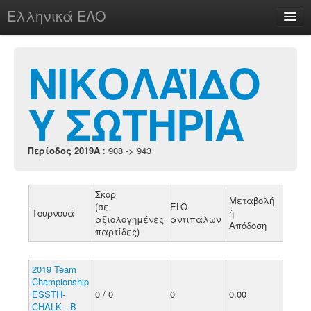
Ελληνικά ΕΛΟ
Περί
ΝΙΚΟΛΑΪΔΟ
Υ ΣΩΤΗΡΙΑ
chesstu.be @ discord
Login
Περίοδος 2019A
: 908 -> 943
Σκορ
Μεταβολή
(σε
ELO
Τουρνουά
ή
αξιολογημένες
αντιπάλων
Απόδοση
παρτίδες)
2019 Team
Championship
ESSTH-
0 / 0
0
0.00
CHALK - B