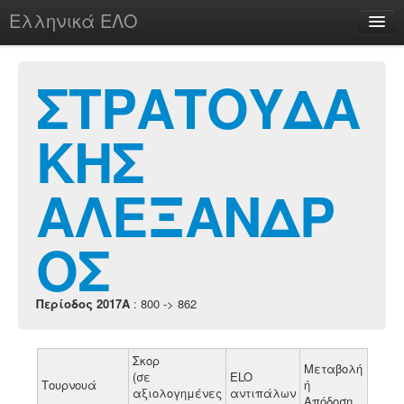
Ελληνικά ΕΛΟ
Περί
ΣΤΡΑΤΟΥΔΑ
ΚΗΣ
chesstu.be @ discord
Login
ΑΛΕΞΑΝΔΡ
ΟΣ
Περίοδος 2017A
: 800 -> 862
Σκορ
Μεταβολή
(σε
ELO
Τουρνουά
ή
αξιολογημένες
αντιπάλων
Απόδοση