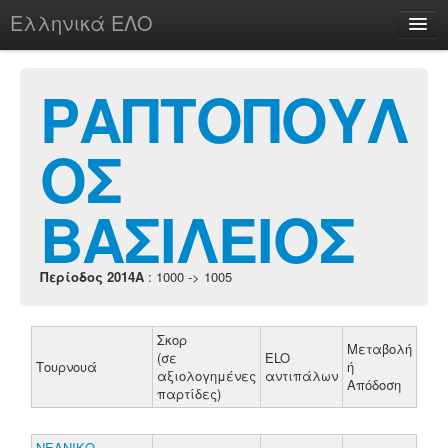
Ελληνικά ΕΛΟ
Περί
ΡΑΠΤΟΠΟΥΛ
ΟΣ
chesstu.be @ discord
Login
ΒΑΣΙΛΕΙΟΣ
Περίοδος 2014A
: 1000 -> 1005
Σκορ
Μεταβολή
(σε
ELO
Τουρνουά
ή
αξιολογημένες
αντιπάλων
Απόδοση
παρτίδες)
ΝΕΑΝΙΚΟ