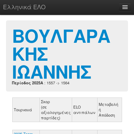
Ελληνικά ΕΛΟ
Περί
ΒΟΥΛΓΑΡΑ
ΚΗΣ
chesstu.be @ discord
Login
ΙΩΑΝΝΗΣ
Περίοδος 2025A
: 1557 -> 1564
Σκορ
Μεταβολή
(σε
ELO
Τουρνουά
ή
αξιολογημένες
αντιπάλων
Απόδοση
παρτίδες)
2025 Team