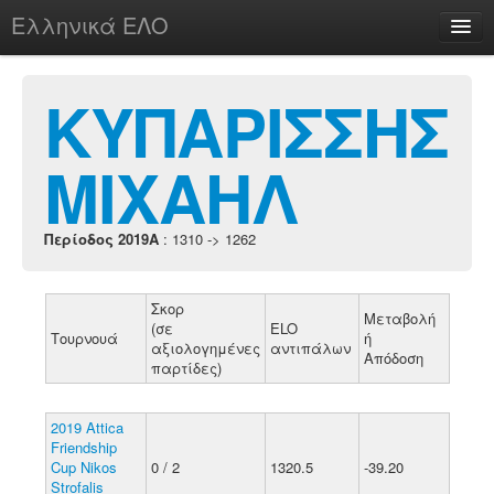
Ελληνικά ΕΛΟ
Περί
ΚΥΠΑΡΙΣΣΗΣ
ΜΙΧΑΗΛ
chesstu.be @ discord
Login
Περίοδος 2019A
: 1310 -> 1262
Σκορ
Μεταβολή
(σε
ELO
Τουρνουά
ή
αξιολογημένες
αντιπάλων
Απόδοση
παρτίδες)
2019 Attica
Friendship
Cup Nikos
0 / 2
1320.5
-39.20
Strofalis