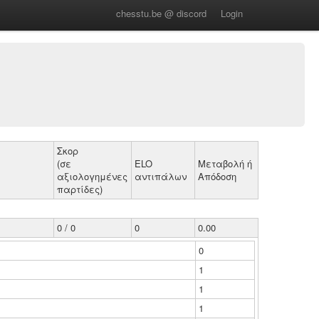
chesstu.be @ discord
Login
Σκορ
(σε
ELO
Μεταβολή ή
αξιολογημένες
αντιπάλων
Απόδοση
παρτίδες)
0 / 0
0
0.00
0
1
1
1