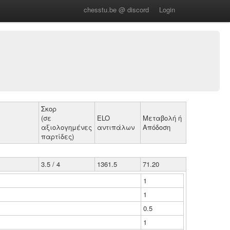
chesstu.be @ discord
Login
Σκορ
(σε
ELO
Μεταβολή ή
αξιολογημένες
αντιπάλων
Απόδοση
παρτίδες)
3.5 / 4
1361.5
71.20
1
1
0.5
1