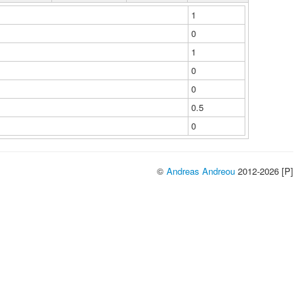
1
0
1
0
0
0.5
0
©
Andreas Andreou
2012-2026 [P]