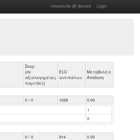
chesstu.be @ discord
Login
Σκορ
(σε
ELO
Μεταβολή ή
αξιολογημένες
αντιπάλων
Απόδοση
παρτίδες)
0 / 0
1028
0.00
1
0
0 / 0
914
0.00