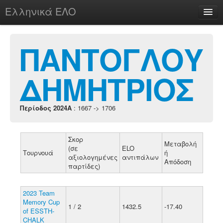
Ελληνικά ΕΛΟ
Περί
ΠΑΝΤΟΓΛΟΥ
ΔΗΜΗΤΡΙΟΣ
chesstu.be @ discord
Login
Περίοδος 2024A
: 1667 -> 1706
Σκορ
Μεταβολή
(σε
ELO
Τουρνουά
ή
αξιολογημένες
αντιπάλων
Απόδοση
παρτίδες)
2023 Team
Memory Cup
1 / 2
1432.5
-17.40
of ESSTH-
CHALK