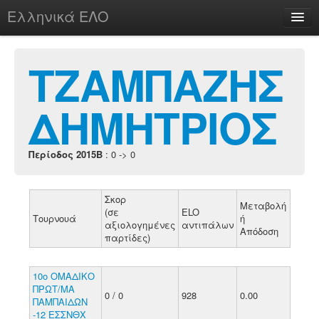
Ελληνικά ΕΛΟ
Περί
ΤΖΑΜΠΑΖΗΣ
ΔΗΜΗΤΡΙΟΣ
chesstu.be @ discord
Login
Περίοδος 2015B
: 0 -> 0
Σκορ
Μεταβολή
(σε
ELO
Τουρνουά
ή
αξιολογημένες
αντιπάλων
Απόδοση
παρτίδες)
10ο ΟΜΑΔΙΚΟ
ΠΡΩΤ/ΜΑ
0 / 0
928
0.00
ΠΑΜΠΑΙΔΩΝ
-12 ΕΣΣΝΘΧ