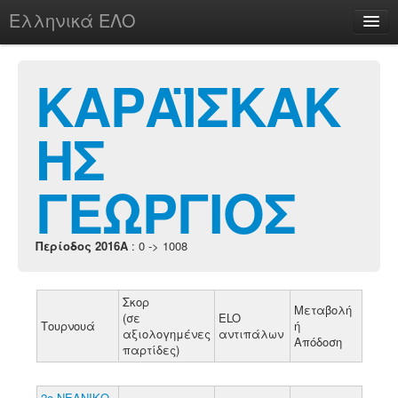
Ελληνικά ΕΛΟ
Περί
ΚΑΡΑΪΣΚΑΚ
ΗΣ
chesstu.be @ discord
Login
ΓΕΩΡΓΙΟΣ
Περίοδος 2016A
: 0 -> 1008
Σκορ
Μεταβολή
(σε
ELO
Τουρνουά
ή
αξιολογημένες
αντιπάλων
Απόδοση
παρτίδες)
2ο ΝΕΑΝΙΚΟ