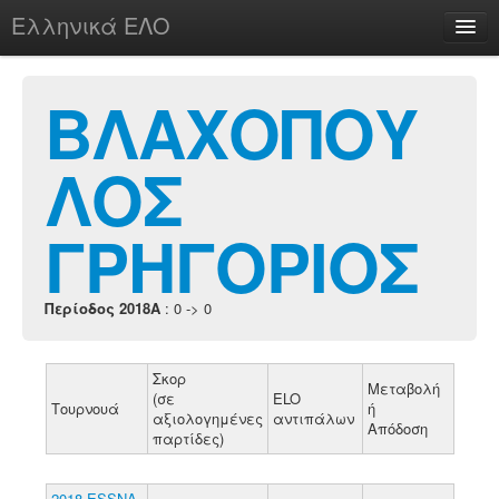
Ελληνικά ΕΛΟ
Περί
ΒΛΑΧΟΠΟΥ
ΛΟΣ
chesstu.be @ discord
Login
ΓΡΗΓΟΡΙΟΣ
Περίοδος 2018A
: 0 -> 0
Σκορ
Μεταβολή
(σε
ELO
Τουρνουά
ή
αξιολογημένες
αντιπάλων
Απόδοση
παρτίδες)
2018 ESSNA