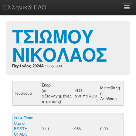
Ελληνικά ΕΛΟ
Περί
ΤΣΙΩΜΟΥ
ΝΙΚΟΛΑΟΣ
chesstu.be @ discord
Login
Περίοδος 2024A
: 0 -> 800
Σκορ
Μεταβολή
(σε
ELO
Τουρνουά
ή
αξιολογημένες
αντιπάλων
Απόδοση
παρτίδες)
2024 Team
Cup of
ESSTH-
0 / 1
956
0.00
CHALK