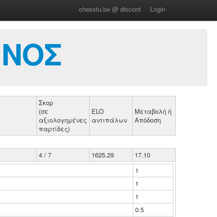
chesstu.be @ discord
Login
ΙΝΟΣ
Σκορ
(σε
ELO
Μεταβολή ή
αξιολογημένες
αντιπάλων
Απόδοση
παρτίδες)
4 / 7
1625.29
17.10
1
1
1
0.5