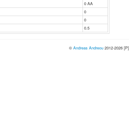
0 ΑΑ
0
0
0.5
©
Andreas Andreou
2012-2026 [P]