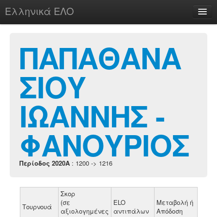
Ελληνικά ΕΛΟ
Περί
ΠΑΠΑΘΑΝΑ
ΣΙΟΥ
chesstu.be @ discord
Login
ΙΩΑΝΝΗΣ -
ΦΑΝΟΥΡΙΟΣ
Περίοδος 2020A
: 1200 -> 1216
Σκορ
(σε
ELO
Μεταβολή ή
Τουρνουά
αξιολογημένες
αντιπάλων
Απόδοση