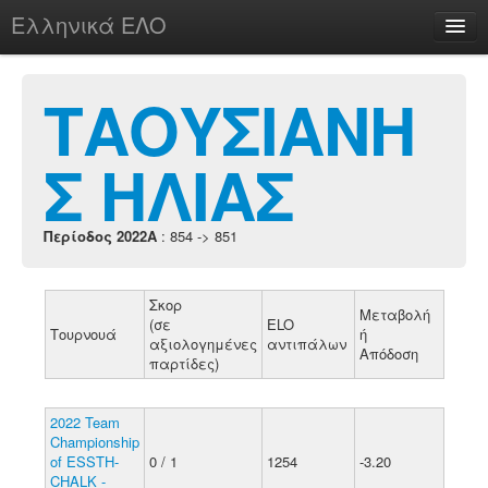
Ελληνικά ΕΛΟ
Περί
ΤΑΟΥΣΙΑΝΗ
Σ ΗΛΙΑΣ
chesstu.be @ discord
Login
Περίοδος 2022A
: 854 -> 851
Σκορ
Μεταβολή
(σε
ELO
Τουρνουά
ή
αξιολογημένες
αντιπάλων
Απόδοση
παρτίδες)
2022 Team
Championship
of ESSTH-
0 / 1
1254
-3.20
CHALK -