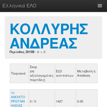
Ελληνικά ΕΛΟ
Περί
ΚΟΛΛΥΡΗΣ
ΑΝΔΡΕΑΣ
chesstu.be @ discord
Login
Περίοδος 2015B
: 0 -> 0
Σκορ
(σε
ELO
Μεταβολή ή
Τουρνουά
αξιολογημένες
αντιπάλων
Απόδοση
παρτίδες)
1ο
ΑΝΟΙΧΤΟ
ΠΡΩΤ/ΜΑ
0 / 0
1427
0.00
ΗΛΕΙΑΣ