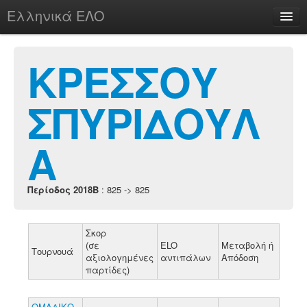
Ελληνικά ΕΛΟ
Περί
ΚΡΕΣΣΟΥ
ΣΠΥΡΙΔΟΥΛ
chesstu.be @ discord
Login
Α
Περίοδος 2018B
: 825 -> 825
Σκορ
(σε
ELO
Μεταβολή ή
Τουρνουά
αξιολογημένες
αντιπάλων
Απόδοση
παρτίδες)
ΟΜΑΔΙΚΟ