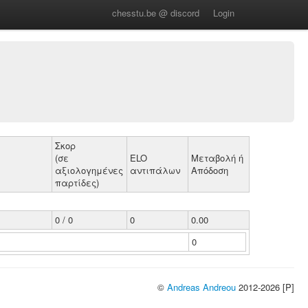
chesstu.be @ discord
Login
Σκορ
(σε
ELO
Μεταβολή ή
αξιολογημένες
αντιπάλων
Απόδοση
παρτίδες)
0 / 0
0
0.00
0
©
Andreas Andreou
2012-2026 [P]