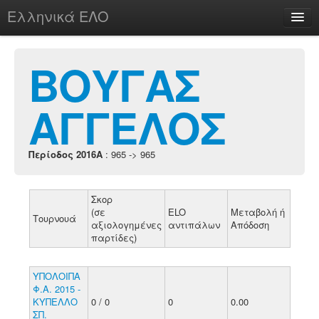
Ελληνικά ΕΛΟ
Περί
ΒΟΥΓΑΣ
ΑΓΓΕΛΟΣ
chesstu.be @ discord
Login
Περίοδος 2016A
: 965 -> 965
Σκορ
(σε
ELO
Μεταβολή ή
Τουρνουά
αξιολογημένες
αντιπάλων
Απόδοση
παρτίδες)
ΥΠΟΛΟΙΠΑ
Φ.Α. 2015 -
ΚΥΠΕΛΛΟ
0 / 0
0
0.00
ΣΠ.