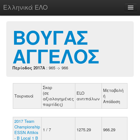
Ελληνικά ΕΛΟ
Περί
ΒΟΥΓΑΣ
ΑΓΓΕΛΟΣ
chesstu.be @ discord
Login
Περίοδος 2017A
: 965 -> 966
Σκορ
Μεταβολή
(σε
ELO
Τουρνουά
ή
αξιολογημένες
αντιπάλων
Απόδοση
παρτίδες)
2017 Team
Championship
1 / 7
1275.29
966.29
ESSN Attikis
- B Local 1 B