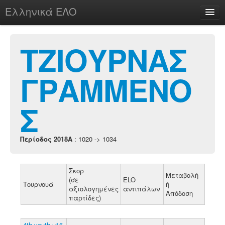
Ελληνικά ΕΛΟ
Περί
ΤΖΙΟΥΡΝΑΣ
ΓΡΑΜΜΕΝΟ
chesstu.be @ discord
Login
Σ
Περίοδος 2018A
: 1020 -> 1034
Σκορ
Μεταβολή
(σε
ELO
Τουρνουά
ή
αξιολογημένες
αντιπάλων
Απόδοση
παρτίδες)
4th youth u16