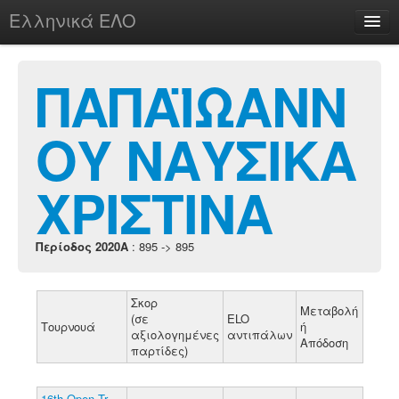
Ελληνικά ΕΛΟ
Περί
ΠΑΠΑΪΩΑΝΝ
ΟΥ ΝΑΥΣΙΚΑ
chesstu.be @ discord
Login
ΧΡΙΣΤΙΝΑ
Περίοδος 2020A
: 895 -> 895
Σκορ
Μεταβολή
(σε
ELO
Τουρνουά
ή
αξιολογημένες
αντιπάλων
Απόδοση
παρτίδες)
16th Open Tr.