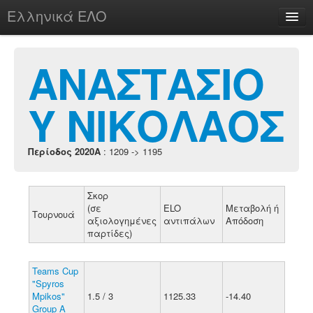
Ελληνικά ΕΛΟ
Περί
ΑΝΑΣΤΑΣΙΟ
Υ ΝΙΚΟΛΑΟΣ
chesstu.be @ discord
Login
Περίοδος 2020A
: 1209 -> 1195
Σκορ
(σε
ELO
Μεταβολή ή
Τουρνουά
αξιολογημένες
αντιπάλων
Απόδοση
παρτίδες)
Teams Cup
"Spyros
Mpikos"
1.5 / 3
1125.33
-14.40
Group A