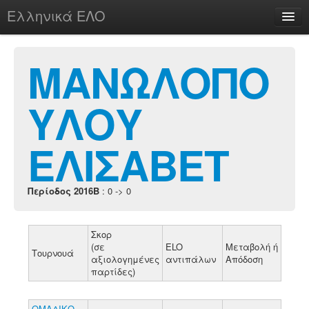
Ελληνικά ΕΛΟ
Περί
ΜΑΝΩΛΟΠΟ
ΥΛΟΥ
chesstu.be @ discord
Login
ΕΛΙΣΑΒΕΤ
Περίοδος 2016B
: 0 -> 0
Σκορ
(σε
ELO
Μεταβολή ή
Τουρνουά
αξιολογημένες
αντιπάλων
Απόδοση
παρτίδες)
ΟΜΑΔΙΚΟ