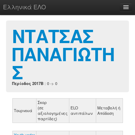
Ελληνικά ΕΛΟ
Περί
ΝΤΑΤΣΑΣ
ΠΑΝΑΓΙΩΤΗ
chesstu.be @ discord
Login
Σ
Περίοδος 2017B
: 0 -> 0
Σκορ
(σε
ELO
Μεταβολή ή
Τουρνουά
αξιολογημένες
αντιπάλων
Απόδοση
παρτίδες)
Youth under