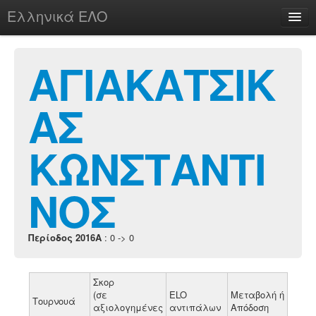
Ελληνικά ΕΛΟ
Περί
ΑΓΙΑΚΑΤΣΙΚ
ΑΣ
chesstu.be @ discord
Login
ΚΩΝΣΤΑΝΤΙ
ΝΟΣ
Περίοδος 2016A
: 0 -> 0
Σκορ
(σε
ELO
Μεταβολή ή
Τουρνουά
αξιολογημένες
αντιπάλων
Απόδοση