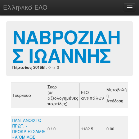
Ελληνικά ΕΛΟ
Περί
ΝΑΒΡΟΖΙΔΗ
Σ ΙΩΑΝΝΗΣ
chesstu.be @ discord
Login
Περίοδος 2016B
: 0 -> 0
Σκορ
Μεταβολή
(σε
ELO
Τουρνουά
ή
αξιολογημένες
αντιπάλων
Απόδοση
παρτίδες)
ΠΑΝ. ΑΝΟΙΧΤΟ
ΠΡΩΤ. -
0 / 0
1182.5
0.00
ΠΡΟΚΡ.ΕΣΣΑΜΘ
- Α΄ΟΜΙΛΟΣ