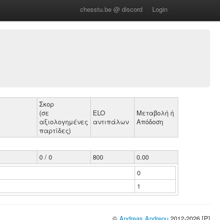
chesstu.be @ discord
Login
Σκορ
(σε
ELO
Μεταβολή ή
αξιολογημένες
αντιπάλων
Απόδοση
παρτίδες)
0 / 0
800
0.00
0
1
©
Andreas Andreou
2012-2026 [P]