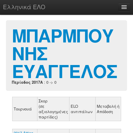
Ελληνικά ΕΛΟ
Περί
ΜΠΑΡΜΠΟΥ
ΝΗΣ
chesstu.be @ discord
Login
ΕΥΑΓΓΕΛΟΣ
Περίοδος 2017A
: 0 -> 0
Σκορ
(σε
ELO
Μεταβολή ή
Τουρνουά
αξιολογημένες
αντιπάλων
Απόδοση
παρτίδες)
2017 Attica